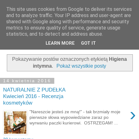
This site uses cookies from Google to deliver its services
and to analyze traffic. Your IP address and user-agent are
shared with Google along with performance and security
metrics to ensure quality of service, generate usage
statistics, and to detect and address abuse.
LEARN MORE
GOT IT
▼
Pokazywanie postów oznaczonych etykietą
Higiena
intymna
.
Pokaż wszystkie posty
14 kwietnia 2016
NATURALNIE Z PUDEŁKA
Kwiecień 2016 - Recenzja
kosmetyków
›
"Nareszcie jesteś ze mną!" - tak brzmiały moje
pierwsze słowa wypowiedziane zaraz po
wyrwaniu paczki kurierowi. OSTRZEGAM! ...