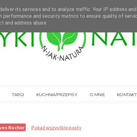
eliver its services and to analyze traffic. Your IP address and
h performance and security metrics to ensure quality of servi
ct and address abuse.
TARGI
KUCHNIA/PRZEPISY
O MNIE
KONTAKT
ves Rocher
.
Pokaż wszystkie posty