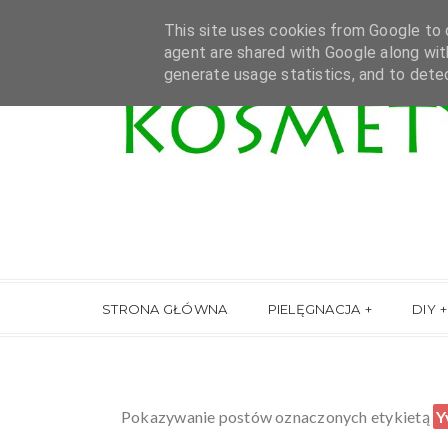
This site uses cookies from Google to d
agent are shared with Google along wit
generate usage statistics, and to dete
STRONA GŁÓWNA
PIELĘGNACJA
DIY
Pokazywanie postów oznaczonych etykietą
Y