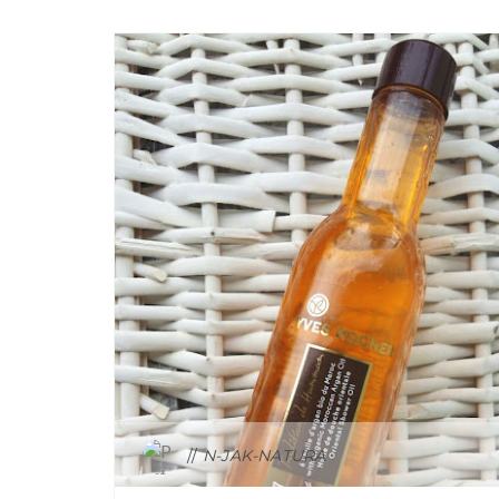
CIAŁO
N-JAK-NATURA