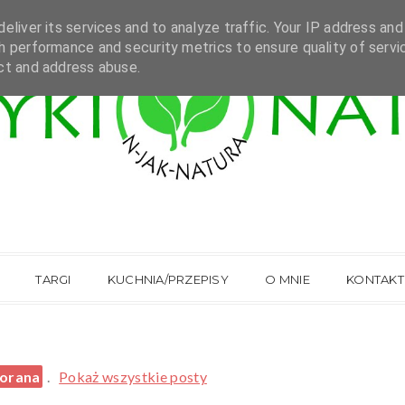
eliver its services and to analyze traffic. Your IP address and
h performance and security metrics to ensure quality of servi
ct and address abuse.
TARGI
KUCHNIA/PRZEPISY
O MNIE
KONTAKT
orana
.
Pokaż wszystkie posty