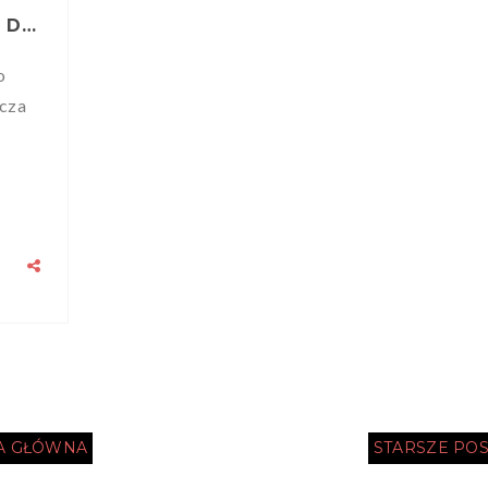
KORANA - PROPOLISOWY SZAMPON DO WŁOSÓW. HIT CZY KIT?
o
zcza
A GŁÓWNA
STARSZE POS