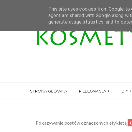
This site uses cookies from Google to d
agent are shared with Google along wit
generate usage statistics, and to dete
STRONA GŁÓWNA
PIELĘGNACJA
DIY
Pokazywanie postów oznaczonych etykietą
K