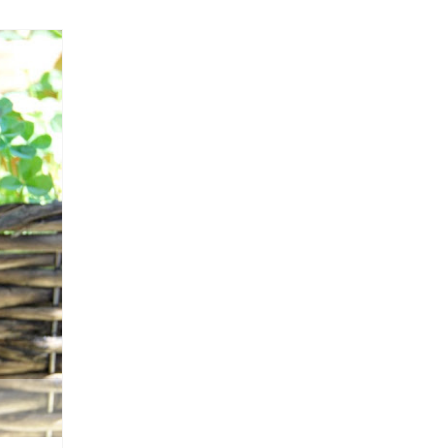
2016
AUG
30
8