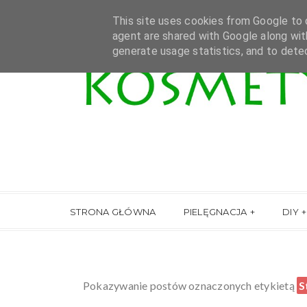
This site uses cookies from Google to d
agent are shared with Google along wit
generate usage statistics, and to dete
STRONA GŁÓWNA
PIELĘGNACJA
DIY
Pokazywanie postów oznaczonych etykietą
S