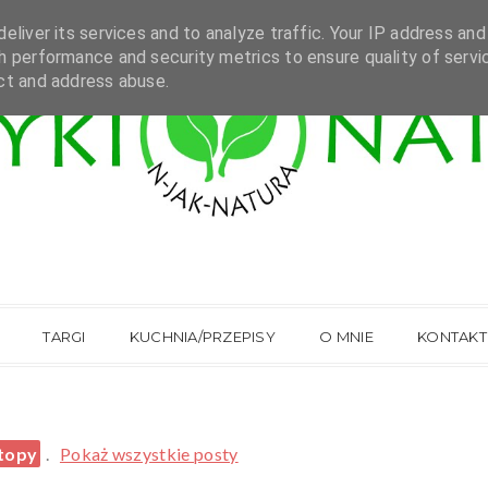
eliver its services and to analyze traffic. Your IP address and
h performance and security metrics to ensure quality of servi
ct and address abuse.
TARGI
KUCHNIA/PRZEPISY
O MNIE
KONTAKT
topy
.
Pokaż wszystkie posty