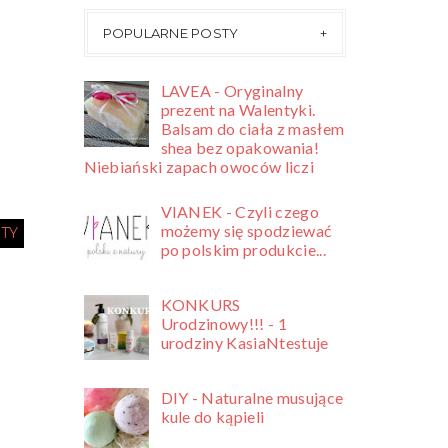
POPULARNE POSTY
LAVEA - Oryginalny
prezent na Walentyki.
Balsam do ciała z masłem
shea bez opakowania!
Niebiański zapach owoców liczi
VIANEK - Czyli czego
możemy się spodziewać
TY
po polskim produkcie...
KONKURS
Urodzinowy!!! - 1
urodziny KasiaNtestuje
DIY - Naturalne musujące
kule do kąpieli