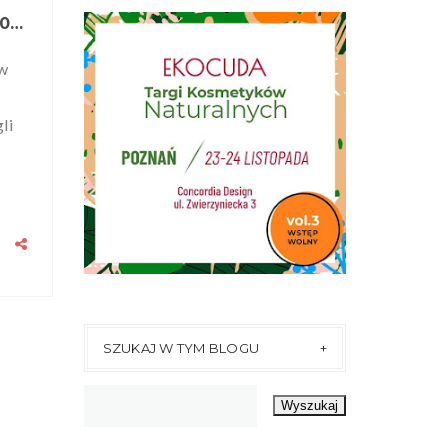
NATURALNIE Z PUDEŁKA CZERWIEC 2016 - PODSUMOWANIE ZAWARTOŚCI PUDEŁKA
 w
li
SZUKAJ W TYM BLOGU