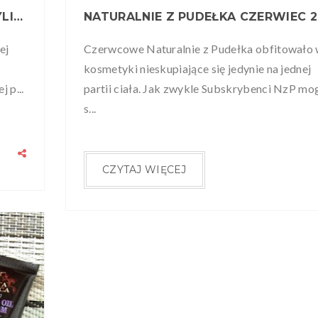
TARKA DO STÓP LILLI BEAUTY - CZYLI JAK MAŁYM NAKŁADEM PRACY POZBYĆ SIĘ SZORSTKICH PIĘT
ej
Czerwcowe Naturalnie z Pudełka obfitowało
kosmetyki nieskupiające się jedynie na jednej
 p...
partii ciała. Jak zwykle Subskrybenci NzP mog
s...
CZYTAJ WIĘCEJ
2015
FEB
15