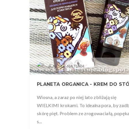
N-JAK-NATURA
Wiosna, a zaraz po niej lato zbliżają się
WIELKIMI krokami. To idealna pora, by zad
skórę pięt. Problem ze zrogowaciałą, popęk
s...