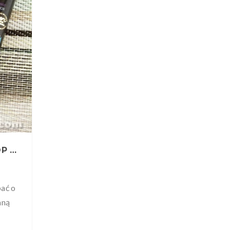
0
PLANETA ORGANICA - KREM DO STÓP MACADAMIA. KURACJA DLA POPĘKANYCH PIĘT, CZYLI KRÓTKI I BURZLIWY ROMANS
bać o
aną