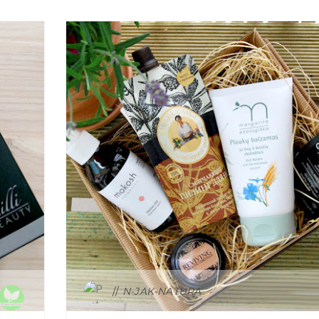
CIAŁO
2016
OCT
25
4
N-JAK-NATURA