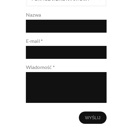
Nazwa
E-mail
*
Wiadomość
*