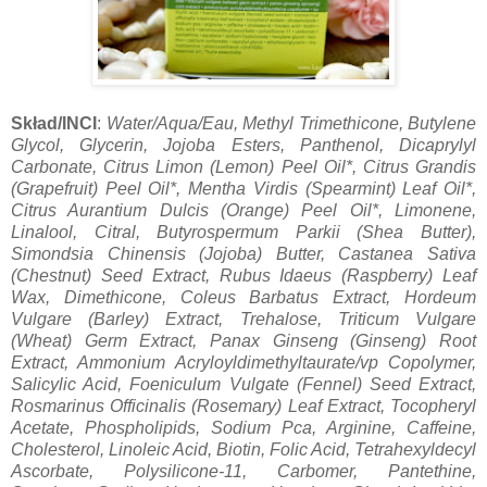
Skład/INCI
:
Water/Aqua/Eau, Methyl Trimethicone, Butylene
Glycol, Glycerin, Jojoba Esters, Panthenol, Dicaprylyl
Carbonate, Citrus Limon (Lemon) Peel Oil*, Citrus Grandis
(Grapefruit) Peel Oil*, Mentha Virdis (Spearmint) Leaf Oil*,
Citrus Aurantium Dulcis (Orange) Peel Oil*, Limonene,
Linalool, Citral, Butyrospermum Parkii (Shea Butter),
Simondsia Chinensis (Jojoba) Butter, Castanea Sativa
(Chestnut) Seed Extract, Rubus Idaeus (Raspberry) Leaf
Wax, Dimethicone, Coleus Barbatus Extract, Hordeum
Vulgare (Barley) Extract, Trehalose, Triticum Vulgare
(Wheat) Germ Extract, Panax Ginseng (Ginseng) Root
Extract, Ammonium Acryloyldimethyltaurate/vp Copolymer,
Salicylic Acid, Foeniculum Vulgate (Fennel) Seed Extract,
Rosmarinus Officinalis (Rosemary) Leaf Extract, Tocopheryl
Acetate, Phospholipids, Sodium Pca, Arginine, Caffeine,
Cholesterol, Linoleic Acid, Biotin, Folic Acid, Tetrahexyldecyl
Ascorbate, Polysilicone-11, Carbomer, Pantethine,