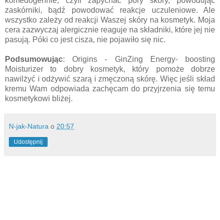
komedogennie, czyli zapychać pory skóry, powodując
zaskórniki, bądź powodować reakcje uczuleniowe. Ale
wszystko zależy od reakcji Waszej skóry na kosmetyk. Moja
cera zazwyczaj alergicznie reaguje na składniki, które jej nie
pasują. Póki co jest cisza, nie pojawiło się nic.
Podsumowując
: Origins - GinZing Energy- boosting
Moisturizer to dobry kosmetyk, który pomoże dobrze
nawilżyć i odżywić szarą i zmęczoną skórę. Więc jeśli skład
kremu Wam odpowiada zachęcam do przyjrzenia się temu
kosmetykowi bliżej.
N-jak-Natura
o
20:57
Udostępnij