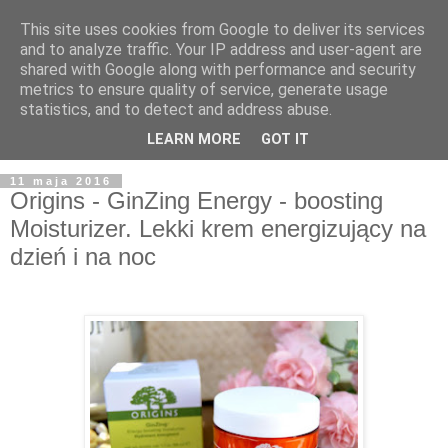
This site uses cookies from Google to deliver its services
and to analyze traffic. Your IP address and user-agent are
shared with Google along with performance and security
metrics to ensure quality of service, generate usage
statistics, and to detect and address abuse.
LEARN MORE
GOT IT
▼
11 maja 2016
Origins - GinZing Energy - boosting
Moisturizer. Lekki krem energizujący na
dzień i na noc