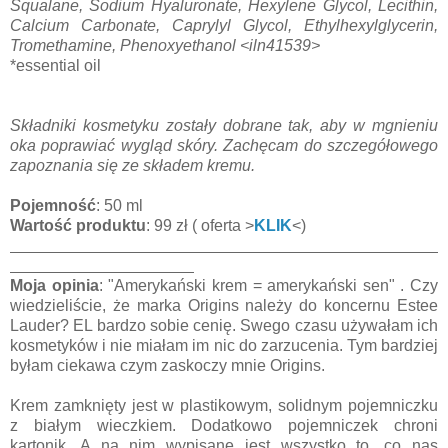
Squalane, Sodium Hyaluronate, Hexylene Glycol, Lecithin,
Calcium Carbonate, Caprylyl Glycol, Ethylhexylglycerin,
Tromethamine, Phenoxyethanol <iln41539>
*essential oil
Składniki kosmetyku zostały dobrane tak, aby w mgnieniu
oka poprawiać wygląd skóry. Zachęcam do szczegółowego
zapoznania się ze składem kremu.
Pojemność
: 50 ml
Wartość produktu
: 99 zł ( oferta >
KLIK
<)
Moja opinia
: "Amerykański krem = amerykański sen" . Czy
wiedzieliście, że marka Origins należy do koncernu Estee
Lauder? EL bardzo sobie cenię. Swego czasu używałam ich
kosmetyków i nie miałam im nic do zarzucenia. Tym bardziej
byłam ciekawa czym zaskoczy mnie Origins.
Krem zamknięty jest w plastikowym, solidnym pojemniczku
z białym wieczkiem. Dodatkowo pojemniczek chroni
kartonik. A na nim wypisane jest wszystko to, co nas