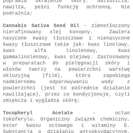
poprawia ukrwienie skóry. Natłuszcza,
nawilża, pełni funkcję ochronną. Nie
podrażnia;
Cannabis Sativa Seed Oil
- zimnotłoczony
nierafinowany olej konopny. Zawiera
nasycone kwasy tłuszczowe i nienasycone
kwasy tłuszczowe takie jak: kwas linolowy,
kwas alfa linolenowy, kwas
gammalinolenowy, kwas olejowy. Zastosowany
w preparatach do pielęgnacji skóry i
włosów tworzy na powierzchni warstwę
okluzyjną (film), która zapobiega
nadmiernemu odparowywaniu wody z
powierzchni (jest to pośrednie działanie
nawilżające), przez co kondycjonuje, czyli
zmiękcza i wygładza skórę;
Tocopheryl Acetate
- octan
tokoferylu.
Organiczny związek chemiczny,
ester kwasu octowego i witaminy E.
Substancja o działaniu antyoksydacyjnym.