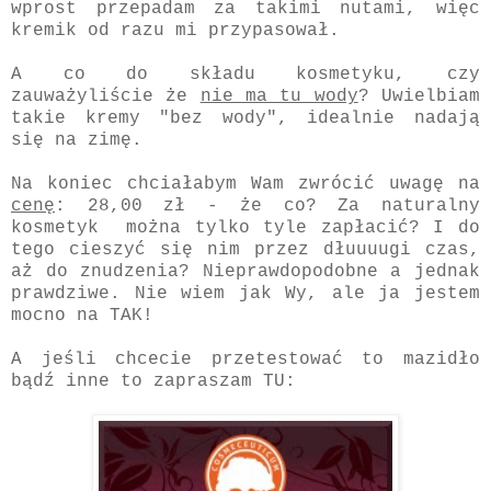
wprost przepadam za takimi nutami, więc
kremik od razu mi przypasował.
A co do składu kosmetyku, czy
zauważyliście że
nie ma tu wody
? Uwielbiam
takie kremy "bez wody", idealnie nadają
się na zimę.
Na koniec chciałabym Wam zwrócić uwagę na
cenę
: 28,00 zł - że co? Za naturalny
kosmetyk można tylko tyle zapłacić? I do
tego cieszyć się nim przez dłuuuugi czas,
aż do znudzenia? Nieprawdopodobne a jednak
prawdziwe. Nie wiem jak Wy, ale ja jestem
mocno na TAK!
A jeśli chcecie przetestować to mazidło
bądź inne to zapraszam TU: