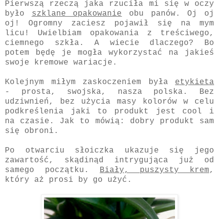
Pierwszą rzeczą jaka rzuciła mi się w oczy
było
szklane opakowanie
obu panów. Oj oj
oj! Ogromny zaciesz pojawił się na mym
licu! Uwielbiam opakowania z treściwego,
ciemnego szkła. A wiecie dlaczego? Bo
potem będę je mogła wykorzystać na jakieś
swoje kremowe wariacje.
Kolejnym miłym zaskoczeniem była
etykieta
- prosta, swojska, nasza polska. Bez
udziwnień, bez użycia masy kolorów w celu
podkreślenia jaki to produkt jest cool i
na czasie. Jak to mówią: dobry produkt sam
się obroni.
Po otwarciu słoiczka ukazuje się jego
zawartość, skądinąd intrygująca już od
samego początku.
Biały, puszysty krem
,
który aż prosi by go użyć.