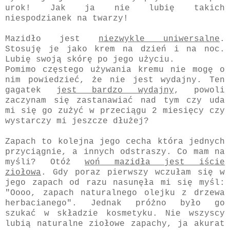
urok! Jak ja nie lubię takich
niespodzianek na twarzy!
Mazidło jest
niezwykle uniwersalne
.
Stosuję je jako krem na dzień i na noc.
Lubię swoją skórę po jego użyciu.
Pomimo częstego używania kremu nie mogę o
nim powiedzieć, że nie jest wydajny. Ten
gagatek
jest bardzo wydajny
, powoli
zaczynam się zastanawiać nad tym czy uda
mi się go zużyć w przeciągu 2 miesięcy czy
wystarczy mi jeszcze dłużej?
Zapach to kolejna jego cecha która jednych
przyciągnie, a innych odstraszy. Co mam na
myśli? Otóż
woń mazidła jest iście
ziołowa
. Gdy poraz pierwszy wczułam się w
jego zapach od razu nasunęła mi się myśl:
"Oooo, zapach naturalnego olejku z drzewa
herbacianego". Jednak próżno było go
szukać w składzie kosmetyku. Nie wszyscy
lubią naturalne ziołowe zapachy, ja akurat