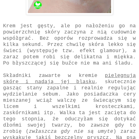
Krem jest gęsty, ale po nałożeniu go na
powierzchnię skóry zaczyna z nią cudownie
współgrać. Bez oporów rozprowadza się w
kilka sekund. Przez chwilę skóra lekko się
świeci (występuje tzw. efekt glamour), a
zaraz potem robi się delikatna i miękka.
Po błyszczącej się buźce nie ma ani śladu.
Składniki zawarte w kremie
pielęgnują
skórę i nadają jej blasku
, skutecznie
gasząc stany zapalne i realnie regulując
wydzielanie sebum. Jako posiadaczka cery
mieszanej wciąż walczę ze świecącym się
licem i wszelkimi krosteczkami,
zaskórnikami itp. Walka ta jest zacięta do
tego stopnia, że oduczyłam się dotykać
dłońmi swojej twarzy, bo zawsze gdy to
zrobię (
zwłaszcza gdy nie są umyte
) zaraz
wyskakuje jakiś bezczelny pryszcz. Na psa