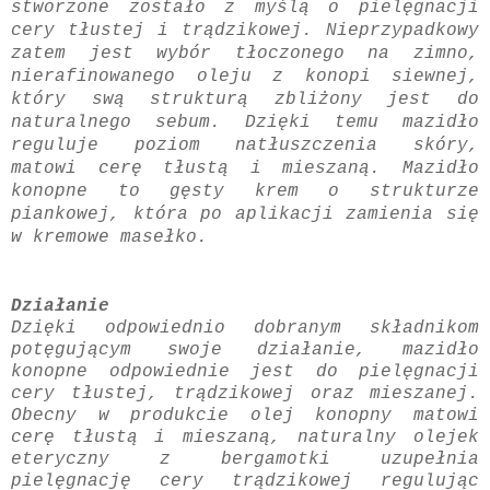
stworzone zostało z myślą o pielęgnacji
cery tłustej i trądzikowej. Nieprzypadkowy
zatem jest wybór tłoczonego na zimno,
nierafinowanego oleju z konopi siewnej,
który swą strukturą zbliżony jest do
naturalnego sebum. Dzięki temu mazidło
reguluje poziom natłuszczenia skóry,
matowi cerę tłustą i mieszaną. Mazidło
konopne to gęsty krem o strukturze
piankowej, która po aplikacji zamienia się
w kremowe masełko.
Działanie
Dzięki odpowiednio dobranym składnikom
potęgującym swoje działanie, mazidło
konopne odpowiednie jest do pielęgnacji
cery tłustej, trądzikowej oraz mieszanej.
Obecny w produkcie olej konopny matowi
cerę tłustą i mieszaną, naturalny olejek
eteryczny z bergamotki uzupełnia
pielęgnację cery trądzikowej regulując