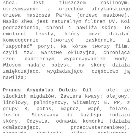
shea. Jest tłuszczem roślinnym,
otrzymywanym z orzechów afrykańskiego
drzewa masłosza Parka (drzewo masłowe).
Masło shea jest naturalnym filtrem UV. Koi
podrażnienia, chroni i nawilża skórę. To
emolient tłusty, który może działać
komedogennie (tworzyć zaskórniki i
"zapychać" pory). Na kórze tworzy film,
czyli tzw. warstwe okluzyjna, chroniąca
rzed nadmiernym wyparowywaniem wody.
Włosom nadaje połysk, na skórę działa
zmiękczająco, wygładzająco, częściowo ją
nawilża;
Prunus Amygdalus Dulcis Oil
- olej ze
słodkich migdałów. Zawiera kwasy: olejowy,
linolowy, palmitynowy, witaminy: E, PP, z
grupy B, potas, magnez, wapń, żelazo,
fosfor. Stosowany do każdego rodzaju
skóry. Odzywia, odnawia komórki (działa
odmładzająco, przeciwstarzeniowo),