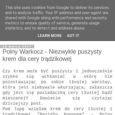
This site uses cookies from Google to deliver its services
and to analyze traffic. Your IP address and user-agent are
shared with Google along with performance and security
metrics to ensure quality of service, generate usage
statistics, and to detect and address abuse.
LEARN MORE
GOT IT
▼
10 marca 2017
Polny Warkocz - Niezwykle puszysty
krem dla cery trądzikowej
Czy krem może być puszysty i jednocześnie
szybko się wchłaniać w skórę nie
pozostawiając po sobie tłustej warstwy,
która jest niebywale wkurzająca, zwłaszcza
gdy jest się posiadaczką cery tłustej bądź
mieszanej? Dowiecie się czytając
dzisiejszy post.
Pod lupę wzięłam krem do cery tłustej i
trądzikowej "Mazidło Konopne" - Polny