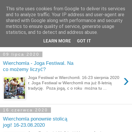
This site uses cookies from Google to deliver its services
and to analyze traffic. Your IP address and user-agent are
shared with Google along with performance and security
metrics to ensure quality of service, generate usage
statistics, and to detect and address abuse.
LEARN MORE
GOT IT
▼
09 lipca 2020
Wierchomla - Joga Festiwal. Na
co możemy liczyć?
›
Joga Festiwal w Wierchomli. 16-23 sierpnia 2020
r. Joga Festiwal w Wierchomli ma już 8-letnią
tradycję. Poza jogą, c o roku można tu ...
16 czerwca 2020
Wierchomla ponownie stolicą
jogi! 16-23.08.2020