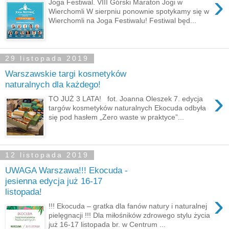
›
Joga Festiwal. VIII Górski Maraton Jogi w
Wierchomli W sierpniu ponownie spotykamy się w
Wierchomli na Joga Festiwalu! Festiwal będ...
29 listopada 2019
Warszawskie targi kosmetyków
naturalnych dla każdego!
›
TO JUŻ 3 LATA! fot. Joanna Oleszek 7. edycja
targów kosmetyków naturalnych Ekocuda odbyła
się pod hasłem „Zero waste w praktyce”...
12 listopada 2019
UWAGA Warszawa!!! Ekocuda -
jesienna edycja już 16-17
listopada!
›
!!! Ekocuda – gratka dla fanów natury i naturalnej
pielęgnacji !!! Dla miłośników zdrowego stylu życia
już 16-17 listopada br. w Centrum ...